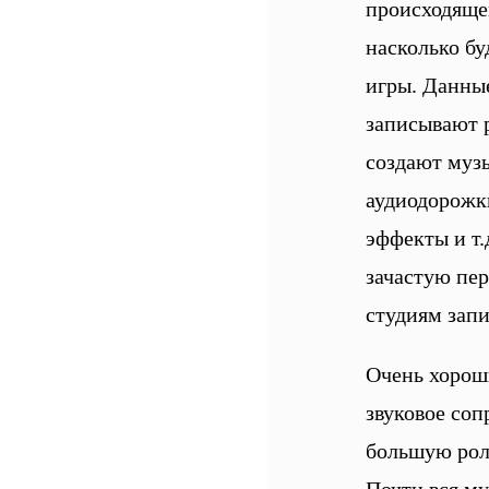
происходящег
насколько бу
игры. Данны
записывают 
создают музы
аудиодорожки
эффекты и т.
зачастую пе
студиям запи
Очень хорош
звуковое со
большую роль
Почти вся му